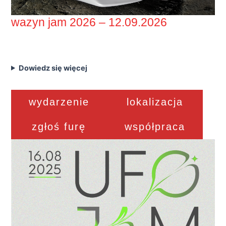
wazyn jam 2026 – 12.09.2026
Dowiedz się więcej
wydarzenie
lokalizacja
zgłoś furę
współpraca