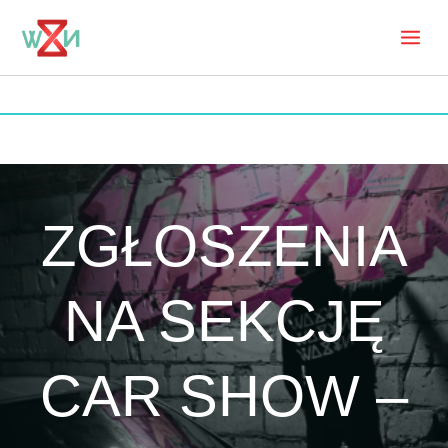
Skip
to
Mai
content
Men
ZGŁOSZENIA
NA SEKCJĘ
CAR SHOW –