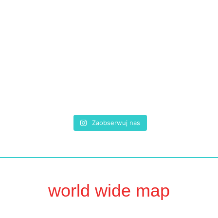
Zaobserwuj nas
world wide map