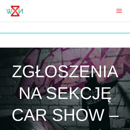
Skip
to
Mai
content
Men
ZGŁOSZENIA
NA SEKCJĘ
CAR SHOW –