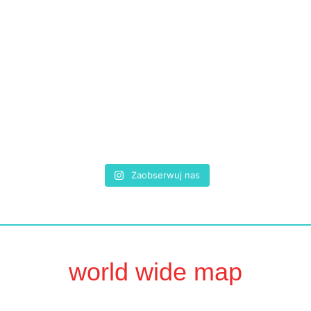
Zaobserwuj nas
world wide map