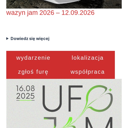
wazyn jam 2026 – 12.09.2026
Dowiedz się więcej
wydarzenie
lokalizacja
zgłoś furę
współpraca