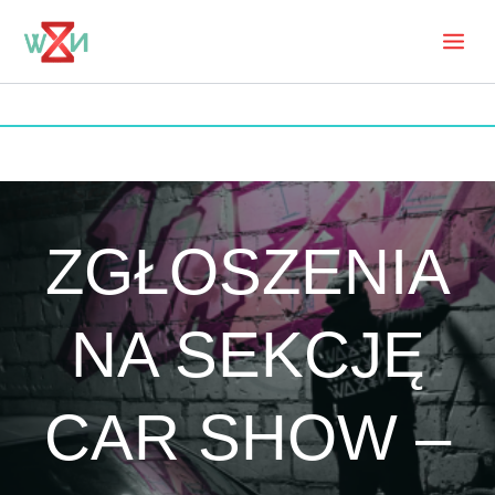
Skip
to
Mai
content
Men
ZGŁOSZENIA
NA SEKCJĘ
CAR SHOW –