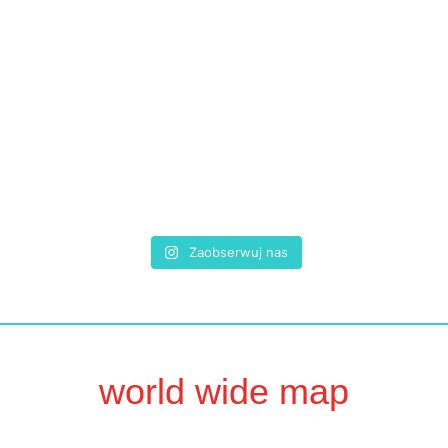
Zaobserwuj nas
world wide map