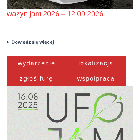
wazyn jam 2026 – 12.09.2026
Dowiedz się więcej
wydarzenie
lokalizacja
zgłoś furę
współpraca